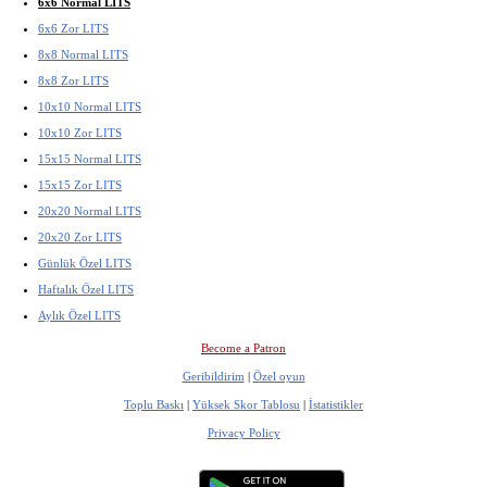
6x6 Normal LITS
6x6 Zor LITS
8x8 Normal LITS
8x8 Zor LITS
10x10 Normal LITS
10x10 Zor LITS
15x15 Normal LITS
15x15 Zor LITS
20x20 Normal LITS
20x20 Zor LITS
Günlük Özel LITS
Haftalık Özel LITS
Aylık Özel LITS
Become a Patron
Geribildirim
|
Özel oyun
Toplu Baskı
|
Yüksek Skor Tablosu
|
İstatistikler
Privacy Policy