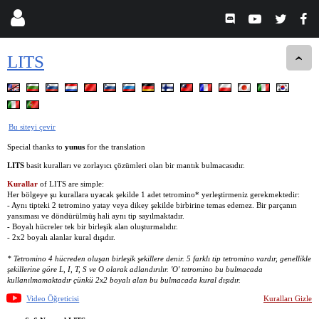
LITS
Bu siteyi çevir
Special thanks to
yunus
for the translation
LITS
basit kuralları ve zorlayıcı çözümleri olan bir mantık bulmacasıdır.
Kurallar
of LITS are simple:
Her bölgeye şu kurallara uyacak şekilde 1 adet tetromino* yerleştirmeniz gerekmektedir:
- Aynı tipteki 2 tetromino yatay veya dikey şekilde birbirine temas edemez. Bir parçanın
yansıması ve döndürülmüş hali aynı tip sayılmaktadır.
- Boyalı hücreler tek bir birleşik alan oluşturmalıdır.
- 2x2 boyalı alanlar kural dışıdır.
* Tetromino 4 hücreden oluşan birleşik şekillere denir. 5 farklı tip tetromino vardır, genellikle
şekillerine göre L, I, T, S ve O olarak adlandırılır. 'O' tetromino bu bulmacada
kullanılmamaktadır çünkü 2x2 boyalı alan bu bulmacada kural dışıdır.
Video Öğreticisi
Kuralları Gizle